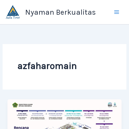
Skip
Nyaman Berkualitas
to
content
azfaharomain